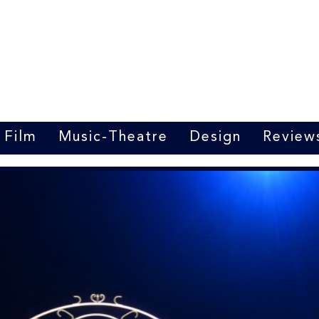
Marrit van der Burgt
Costume designer
Film
Music-Theatre
Design
Review