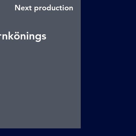
Next production
rnkönings