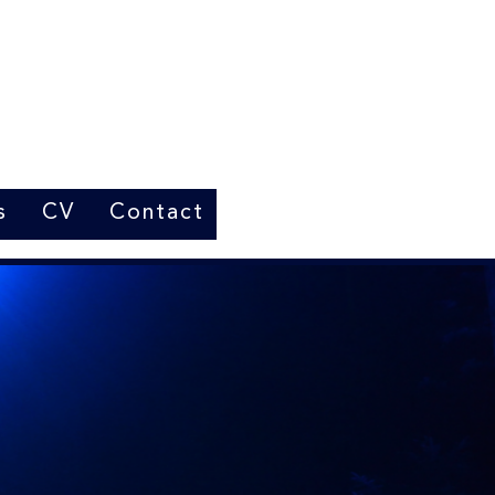
s
CV
Contact